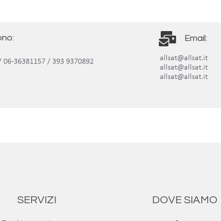
ono:
Email:
allsat@allsa
/ 06-36381157 / 393 9370892
allsat@a
4-076004
allsat@allsat.it
4
SERVIZI
DOVE SIAMO